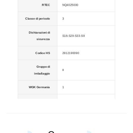
RTEC
NQ4025000
acidi forti, agenti riducenti forti.
Classe di pericolo
3
Condizioni di
2-8ºC
conservazione
Dichiarazioni di
S16-S29-S33-S9
sicurezza
Densità del vapore
2,5 (contro aria)
Codice HS
2912190090
Pressione del
66 mm Hg (4,4 °C)
vapore
Gruppo di
II
imballaggio
WGK Germania
1
RIDADR
ONU 2045
Dichiarazioni di
R11; R22
rischio