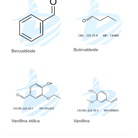
Codici di pericolo
F
Butirraldeide
Benzaldeide
Vanillina etilica
Vanillina