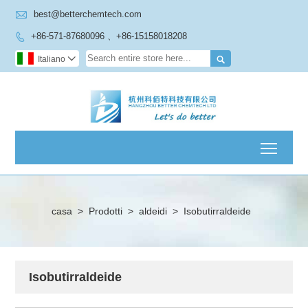

best@betterchemtech.com
+86-571-87680096 、+86-15158018208


Italiano

Toggl
casa
>
Prodotti
>
aldeidi
>
Isobutirraldeide
Isobutirraldeide