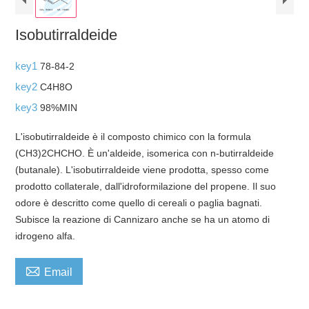
Isobutirraldeide
key1
78-84-2
key2
C4H8O
key3
98%MIN
L'isobutirraldeide è il composto chimico con la formula
(CH3)2CHCHO. È un'aldeide, isomerica con n-butirraldeide
(butanale). L'isobutirraldeide viene prodotta, spesso come
prodotto collaterale, dall'idroformilazione del propene. Il suo
odore è descritto come quello di cereali o paglia bagnati.
Subisce la reazione di Cannizaro anche se ha un atomo di
idrogeno alfa.​

Email