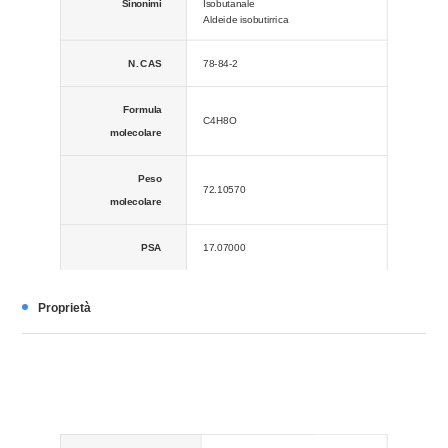
Sinonimi
Isobutanale
Aldeide isobutirrica
N. CAS
78-84-2
Formula
C4H8O
molecolare
Peso
72.10570
molecolare
PSA
17.07000
LogP
0,84130
Proprietà