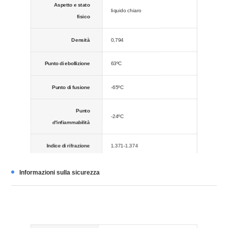
Aspetto e stato
liquido chiaro
fisico
Densità
0,794
Punto di ebollizione
63ºC
Punto di fusione
-65ºC
Punto
-24ºC
d'infiammabilità
Indice di rifrazione
1.371-1.374
Solubilità
Informazioni sulla sicurezza
75 g/l (20 ºC)
dell'acqua
Stabile. Refrigerare. Altamente
infiammabile. Incompatibile con
Stabilità
agenti ossidanti forti, basi forti,