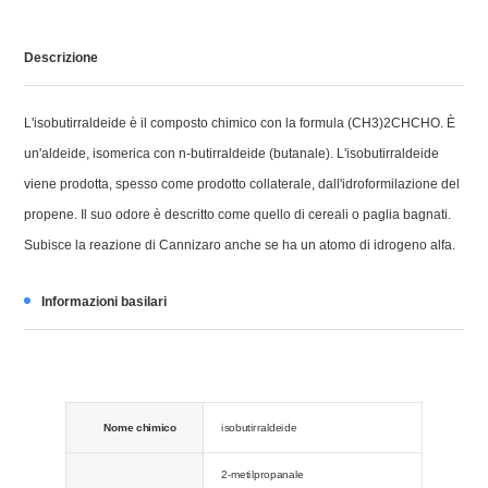
Descrizione
L'isobutirraldeide è il composto chimico con la formula (CH3)2CHCHO. È
un'aldeide, isomerica con n-butirraldeide (butanale). L'isobutirraldeide
viene prodotta, spesso come prodotto collaterale, dall'idroformilazione del
propene. Il suo odore è descritto come quello di cereali o paglia bagnati.
Subisce la reazione di Cannizaro anche se ha un atomo di idrogeno alfa.
Informazioni basilari
Nome chimico
isobutirraldeide
2-metilpropanale