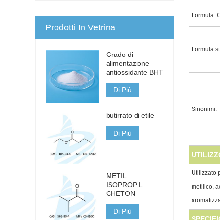
Formula: 
Prodotti In Vetrina
Formula str
Grado di
alimentazione
antiossidante BHT
Di Più
Sinonimi:
butirrato di etile
Di Più
UTILIZZ
Utilizzato 
METIL
ISOPROPIL
metilico, a
CHETON
aromatizza
Di Più
SPECIFI