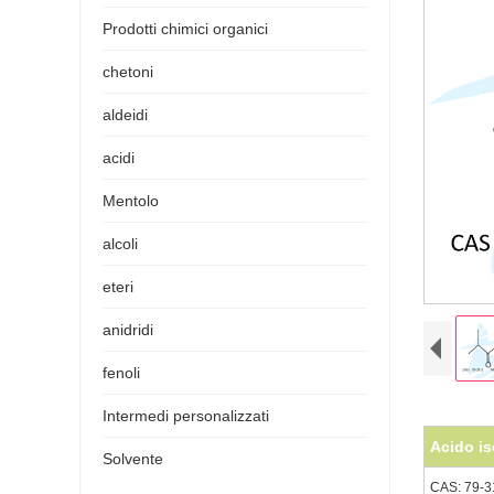
Prodotti chimici organici
chetoni
aldeidi
acidi
Mentolo
alcoli
eteri
anidridi
fenoli
Intermedi personalizzati
Acido is
Solvente
CAS: 79-3