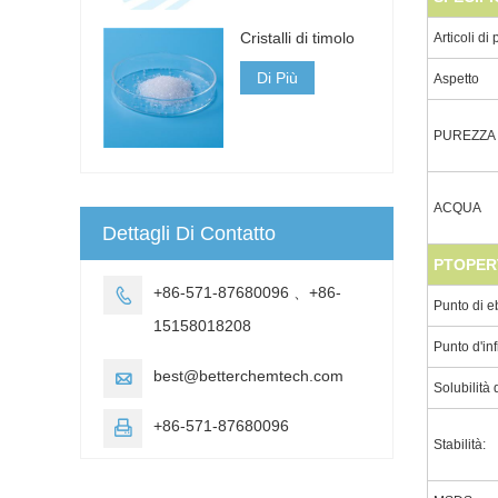
Cristalli di timolo
Articoli di
Di Più
Aspetto
PUREZZA
ACQUA
Dettagli Di Contatto
PTOPER
+86-571-87680096 、+86-

Punto di e
15158018208
Punto d'in
best@betterchemtech.com

Solubilità 
+86-571-87680096

Stabilità: