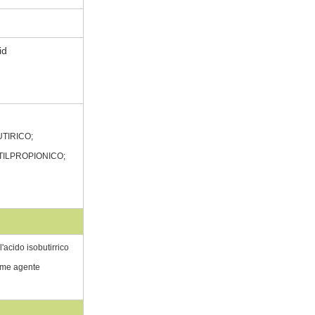
TIRICO;
METILPROPIONICO;
l'acido isobutirrico
come agente