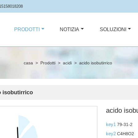
15158018208
PRODOTTI
NOTIZIA
SOLUZIONI
casa
>
Prodotti
>
acidi
>
acido isobutirrico
 isobutirrico
acido isobu
key1
79-31-2
key2
C4H8O2