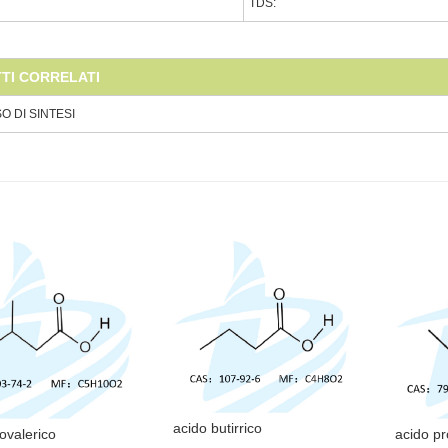
TDS:
TI CORRELATI
 DI SINTESI
acido butirrico
sovalerico
acido pr