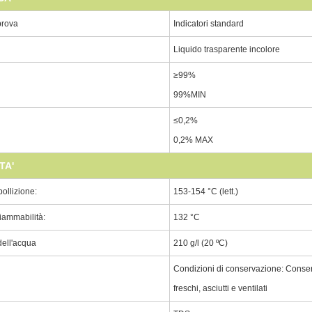
 prova
Indicatori standard
Liquido trasparente incolore
≥99%
99%MIN
≤0,2%
0,2% MAX
TA'
bollizione:
153-154 °C (lett.)
fiammabilità:
132 °C
dell'acqua
210 g/l (20 ºC)
Condizioni di conservazione: Conser
freschi, asciutti e ventilati