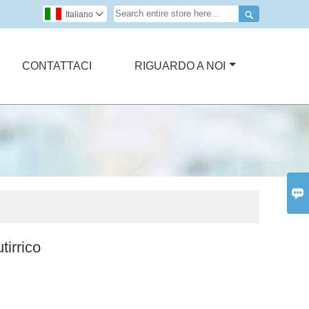

Italiano

CONTATTACI
RIGUARDO A NOI

tirrico