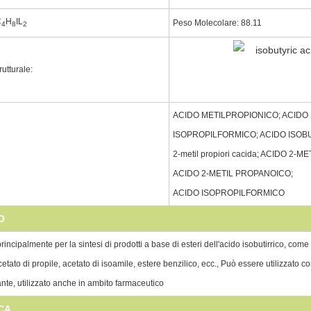
C
H
IL
Peso Molecolare: 88.11
4
8
2
utturale:
ACIDO METILPROPIONICO; ACIDO
ISOPROPILFORMICO; ACIDO ISOBU
2-metil propiori cacida; ACIDO 2-
ACIDO 2-METIL PROPANOICO;
ACIDO ISOPROPILFORMICO
O
principalmente per la sintesi di prodotti a base di esteri dell'acido isobutirrico, come 
cetato di propile, acetato di isoamile, estere benzilico, ecc., Può essere utilizzato 
nte, utilizzato anche in ambito farmaceutico
CA