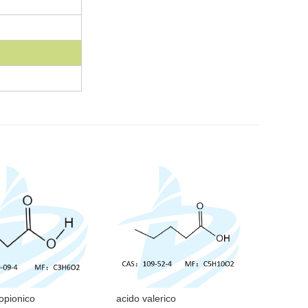
opionico
acido valerico