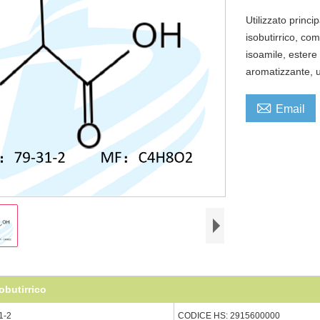
Utilizzato princi
isobutirrico, com
isoamile, estere
aromatizzante, u

Email
obutirrico
1-2
CODICE HS: 2915600000