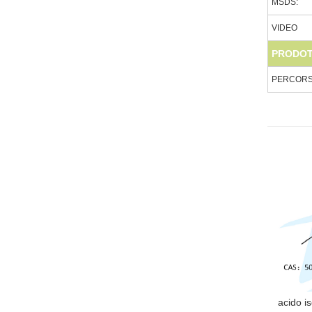
MSDS:
VIDEO
PRODOT
PERCORSO
acido i