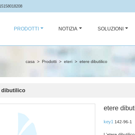
15158018208
PRODOTTI
NOTIZIA
SOLUZIONI
casa
>
Prodotti
>
eteri
>
etere dibutilico
 dibutilico
etere dibut
key1
142-96-1
L'etere dibutili