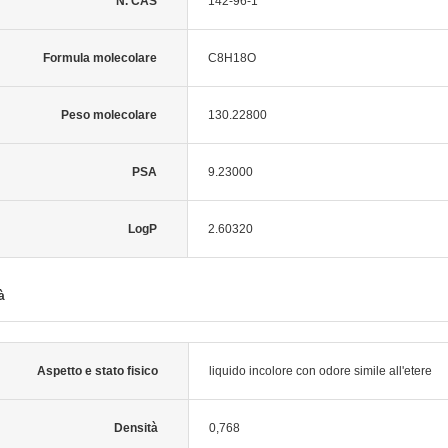
N. CAS
142-96-1
Formula molecolare
C8H18O
Peso molecolare
130.22800
PSA
9.23000
LogP
2.60320
à
Aspetto e stato fisico
liquido incolore con odore simile all'etere
Densità
0,768