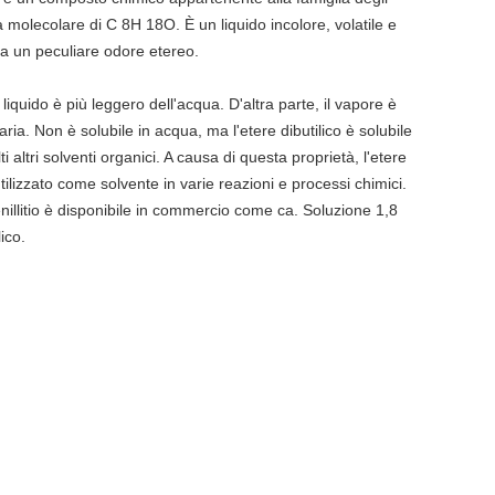
a molecolare di C 8H 18O. È un liquido incolore, volatile e
a un peculiare odore etereo.
o liquido è più leggero dell'acqua. D'altra parte, il vapore è
aria. Non è solubile in acqua, ma l'etere dibutilico è solubile
i altri solventi organici. A causa di questa proprietà, l'etere
utilizzato come solvente in varie reazioni e processi chimici.
enillitio è disponibile in commercio come ca. Soluzione 1,8
lico.