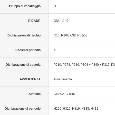
Gruppo di imballaggio
III
RIDADR
ONU 1149
Dichiarazioni di rischio
R10; R36/37/38; R52/53
Codici di pericolo
Xi
Dichiarazione di cautela
P210; P273; P280; P304 + P340 + P312; P
AVVERTENZA
Avvertimento
Simbolo
GHS02, GHS07
Dichiarazione di pericolo
H226; H315; H319; H335; H412