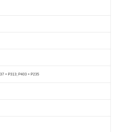
337 + P313; P403 + P235