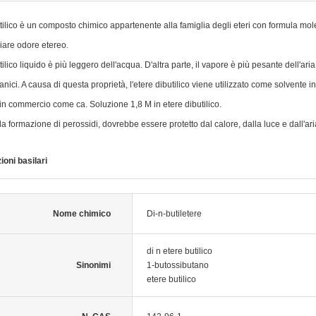
utilico è un composto chimico appartenente alla famiglia degli eteri con formula mol
iare odore etereo.
tilico liquido è più leggero dell'acqua. D'altra parte, il vapore è più pesante dell'ari
anici. A causa di questa proprietà, l'etere dibutilico viene utilizzato come solvente in 
 in commercio come ca. Soluzione 1,8 M in etere dibutilico.
a formazione di perossidi, dovrebbe essere protetto dal calore, dalla luce e dall'ari
ioni basilari
Nome chimico
Di-n-butiletere
di n etere butilico
Sinonimi
1-butossibutano
etere butilico