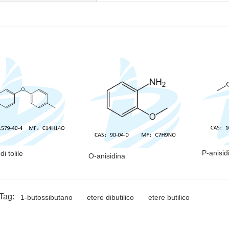
P-anisid
di tolile
O-anisidina
Tag:
1-butossibutano
etere dibutilico
etere butilico