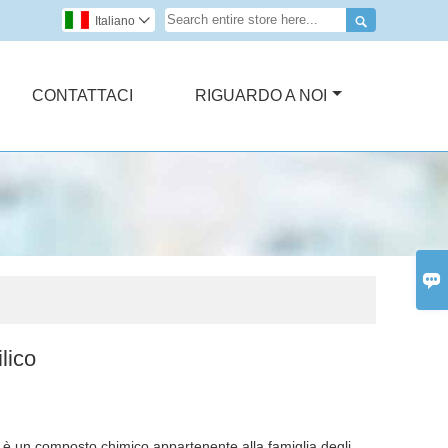

Italiano

CONTATTACI
RIGUARDO A NOI

ilico
co è un composto chimico appartenente alla famiglia degli