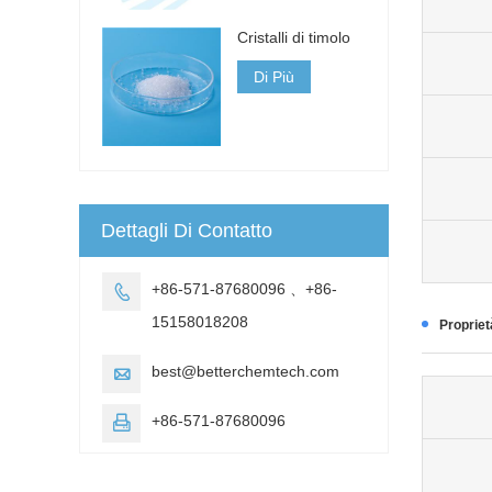
Cristalli di timolo
Di Più
Dettagli Di Contatto
+86-571-87680096 、+86-

15158018208
Propriet
best@betterchemtech.com

+86-571-87680096
