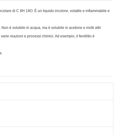
ecolare di C 8H 18O. È un liquido incolore, volatile e infiammabile e
a. Non è solubile in acqua, ma è solubile in acetone e molti altri
varie reazioni e processi chimici. Ad esempio, il fenillitio è
a.