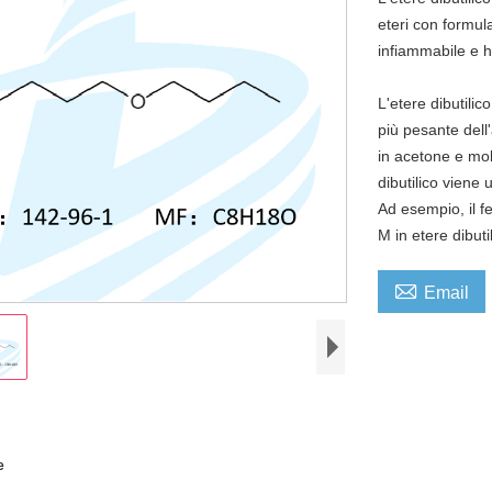
eteri con formul
infiammabile e h
L'etere dibutilic
più pesante dell'
in acetone e molt
dibutilico viene 
Ad esempio, il f
M in etere dibuti

Email
e