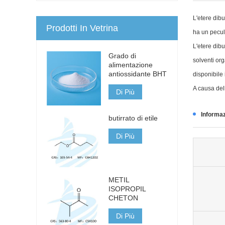
L'etere dib
Prodotti In Vetrina
ha un pecul
L'etere dibu
Grado di
solventi org
alimentazione
antiossidante BHT
disponibile
A causa dell
Di Più
Informaz
butirrato di etile
Di Più
METIL
ISOPROPIL
CHETON
Di Più