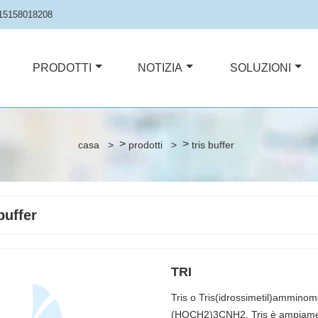
15158018208
PRODOTTI
NOTIZIA
SOLUZIONI
>
>
casa
>
prodotti
>
tris buffer
 buffer
TRI
Tris o Tris(idrossimetil)ammin
(HOCH2)3CNH2. Tris è ampiamente