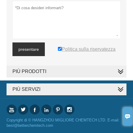
Politica sulla riservatezza
presentare
PIÙ PRODOTTI
PIÙ SERVIZI







Copyright di © HANGZHOU MIGLIORE CHEMTECH LTD. E-mail:
best@betterchemtech.com