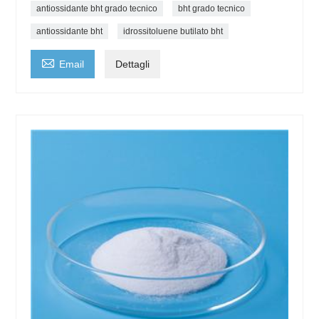
antiossidante bht grado tecnico
bht grado tecnico
antiossidante bht
idrossitoluene butilato bht

Email
Dettagli