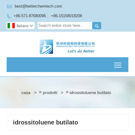

best@betterchemtech.com
+86-571-87680096 、+86-15158018208


Italiano

Toggl
>
>
casa
>
prodotti
>
idrossitoluene butilato
idrossitoluene butilato