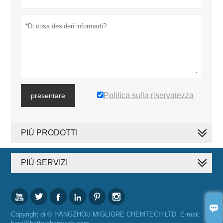
Politica sulla riservatezza
presentare
PIÙ PRODOTTI
PIÙ SERVIZI







Copyright di © HANGZHOU MIGLIORE CHEMTECH LTD. E-mail: