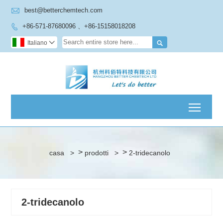

best@betterchemtech.com
+86-571-87680096 、+86-15158018208


Italiano

Toggl
>
>
casa
>
prodotti
>
2-tridecanolo
2-tridecanolo